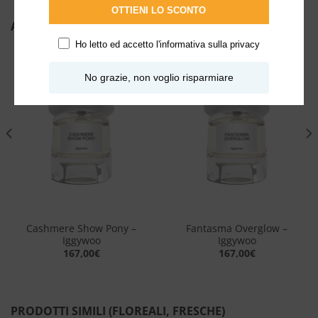
OTTIENI LO SCONTO
ALTRI PRODOTTI DI IGGYWOO
Ho letto ed accetto l'
informativa sulla privacy
No grazie, non voglio risparmiare
Aggiungi
Aggiungi
alla lista
alla lista
dei
dei
desideri
desideri
Cashmere Show Pony –
Fantasma Overglow –
Iggywoo
Iggywoo
167,00
€
167,00
€
PRODOTTI SIMILI (FLOREALI, FRESCHE)