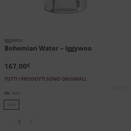
Iggywoo
Bohemian Water – Iggywoo
167,00
€
TUTTI I PRODOTTI SONO ORIGINALI
.
SVUOTA
ML
:
50ml
50ml
Bohemian Water - Iggywoo quantità