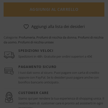
AGGIUNGI AL CARRELLO
Aggiungi alla lista dei desideri
Categorie:
Profumeria
,
Profumi di nicchia da donna
,
Profumi di nicchia
da uomo
,
Profumi di nicchia unisex
SPEDIZIONI VELOCI
Spedizioni in 48h. Gratuite per ordini superiori a 45€
PAGAMENTO SICURO
I tuoi dati sono al sicuro. Puoi pagare con carta di credito
oppure con PayPal. Se lo desideri puoi pagare anche con
bonifico bancario anticipato.
CUSTOMER CARE
Siamo qui per rendere la tua esperienza di shopping unica. Il
nostro team di customer care è pronto ad assisterti in ogni