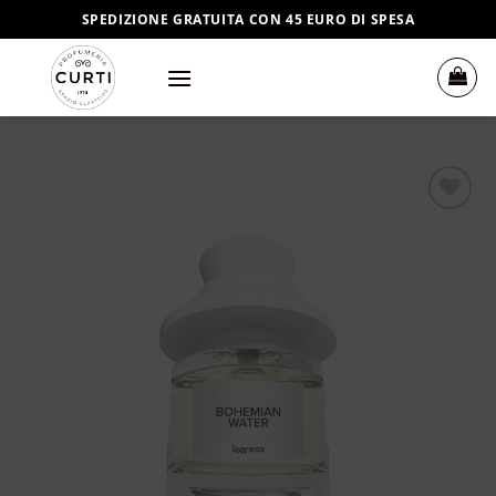
Salta
SPEDIZIONE GRATUITA CON 45 EURO DI SPESA
ai
contenuti
Aggiungi
alla lista
dei
desideri