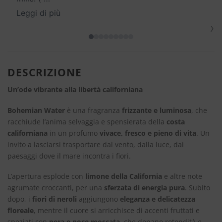
Leggi di più
›
DESCRIZIONE
Un’ode vibrante alla libertà californiana
Bohemian Water
è una fragranza
frizzante e luminosa
, che
racchiude l’anima selvaggia e spensierata della
costa
californiana
in un profumo
vivace, fresco e pieno di vita
. Un
invito a lasciarsi trasportare dal vento, dalla luce, dai
paesaggi dove il mare incontra i fiori.
L’apertura esplode con
limone della California
e altre note
agrumate croccanti, per una
sferzata di energia pura
. Subito
dopo, i
fiori di neroli
aggiungono
eleganza e delicatezza
floreale
, mentre il cuore si arricchisce di accenti fruttati e
speziati con
pera e noce moscata
, che donano rotondità e