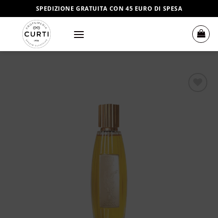
Salta
SPEDIZIONE GRATUITA CON 45 EURO DI SPESA
ai
contenuti
Aggiungi
alla lista
dei
desideri