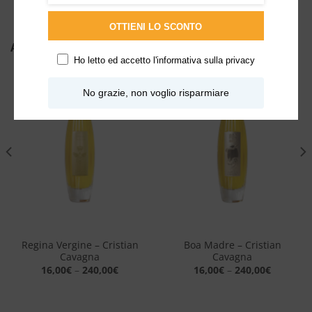
OTTIENI LO SCONTO
ALTRI PRODOTTI DI CRISTIAN CAVAGNA
Ho letto ed accetto l'
informativa sulla privacy
No grazie, non voglio risparmiare
Aggiungi
Aggiungi
alla lista
alla lista
dei
dei
desideri
desideri
Regina Vergine – Cristian
Boa Madre – Cristian
Cavagna
Cavagna
16,00
€
–
240,00
€
16,00
€
–
240,00
€