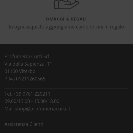
OMAGGI & REGALI
In ogni acquisto aggiungiamo campioncini in regalo
Profumeria Curti Srl
Via della Sapienza, 11
01100 Viterbo
P.Iva 01211260565
Tel.
+39 0761 220211
09.00/13.00 - 15.00/18.00
Mail
shop@profumeriacurti.it
Assistenza Clienti