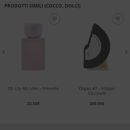
PRODOTTI SIMILI (COCCO, DOLCI)
Aggiungi
Aggiungi
alla lista
alla lista
dei
dei
desideri
desideri
Organ #7 – Filippo
Oh Lily My Love – Freevola
Sorcinelli
22,50
€
200,00
€