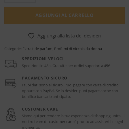
AGGIUNGI AL CARRELLO
Aggiungi alla lista dei desideri
Categorie:
Extrait de parfum
,
Profumi di nicchia da donna
SPEDIZIONI VELOCI
Spedizioni in 48h. Gratuite per ordini superiori a 45€
PAGAMENTO SICURO
I tuoi dati sono al sicuro. Puoi pagare con carta di credito
oppure con PayPal. Se lo desideri puoi pagare anche con
bonifico bancario anticipato.
CUSTOMER CARE
Siamo qui per rendere la tua esperienza di shopping unica. Il
nostro team di customer care è pronto ad assisterti in ogni
momento.