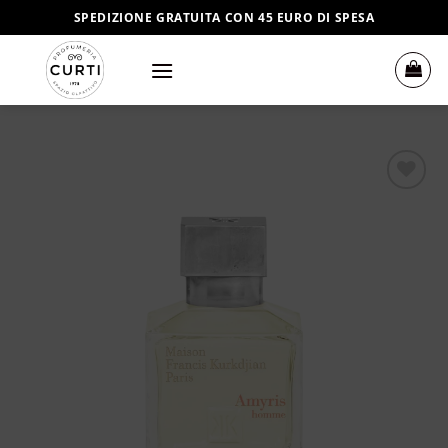
Salta
SPEDIZIONE GRATUITA CON 45 EURO DI SPESA
ai
contenuti
Aggiungi
alla lista
dei
desideri