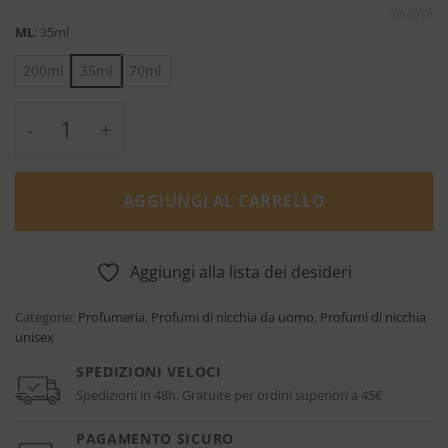
SVUOTA
ML
:
35ml
200ml
35ml
70ml
Amyris Homme - Maison Francis Kurkdjian 
AGGIUNGI AL CARRELLO
Aggiungi alla lista dei desideri
Categorie:
Profumeria
,
Profumi di nicchia da uomo
,
Profumi di nicchia
unisex
SPEDIZIONI VELOCI
Spedizioni in 48h. Gratuite per ordini superiori a 45€
PAGAMENTO SICURO