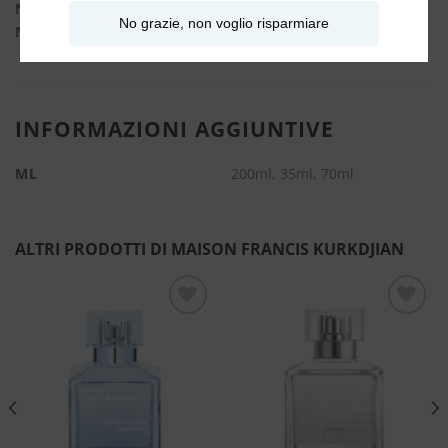
Note di cuore:
Zafferano, Iris
No grazie, non voglio risparmiare
Note di fondo:
Amyris, Cedro, Fava di Tonka
INFORMAZIONI AGGIUNTIVE
ML
200ml, 35ml, 70ml
ALTRI PRODOTTI DI MAISON FRANCIS KURKDJIAN
Aggiungi
Aggiungi
alla lista
alla lista
dei
dei
desideri
desideri