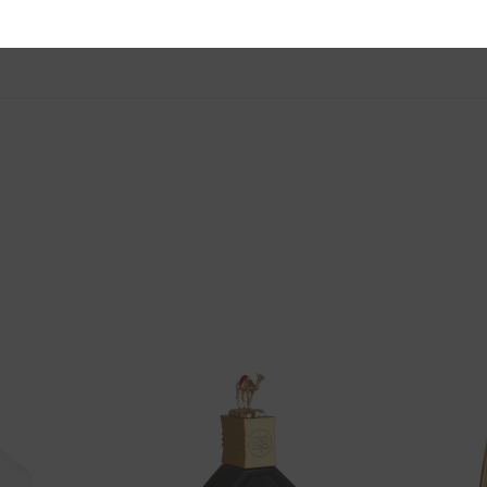
.
Aggiungi
Aggiungi
alla lista
alla lista
dei
dei
desideri
desideri