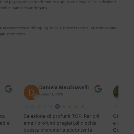
. Puoi pagare con carta di credito oppure con PayPal. Se lo desideri
nifico bancario anticipato.
 tua esperienza di shopping unica. Il nostro team di customer care
n ogni momento.
Daniela Macchiavelli
Fe
Luglio 11, 2026
Lug
za
Selezione di profumi TOP. Per chi
Ottimo se
 ed è
ama i profumi pregiati,di nicchia
e disponi
questa profumeria accontenta
Google) E