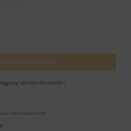
beel quantità
AGGIUNGI AL CARRELLO
Aggiungi alla lista dei desideri
e per ordini superiori a 45€
RO