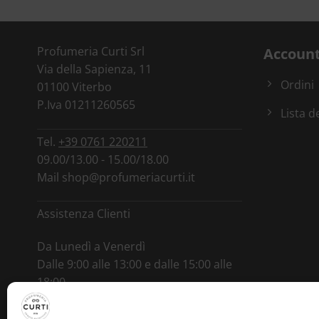
Profumeria Curti Srl
Accoun
Via della Sapienza, 11
Ordini
01100 Viterbo
P.Iva 01211260565
Lista d
Tel.
+39 0761 220211
09.00/13.00 - 15.00/18.00
Mail
shop@profumeriacurti.it
Assistenza Clienti
Da Lunedì a Venerdì
Dalle 9:00 alle 13:00 e dalle 15:00 alle
18:00
Tel.
+39 346 0964892