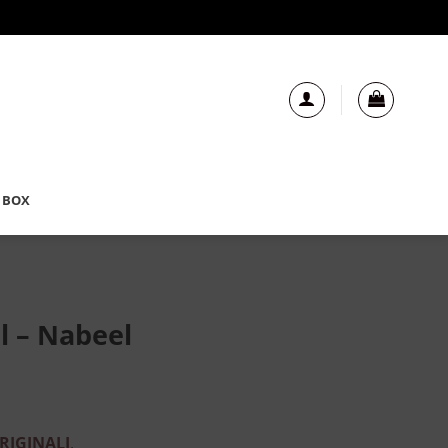
 BOX
l – Nabeel
RIGINALI
.