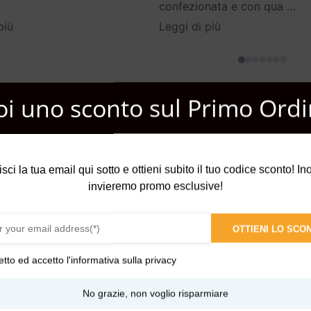
confezionata e con qua
…
più
Leggi di più
oi uno sconto sul Primo Ordi
 su note di testa di incenso, note fresche, cannella, cardamomo e a
isci la tua email qui sotto e ottieni subito il tuo codice sconto! Inol
cinante aroma naturale ti ispira ogni volta che lo indossi per senti
invieremo promo esclusive!
OTTIENI LO SCO
to, Bergamotto, Limone, Pompelmo, Prugna, Pesca, Ananas, Ribes n
etto ed accetto l'
informativa sulla privacy
No grazie, non voglio risparmiare