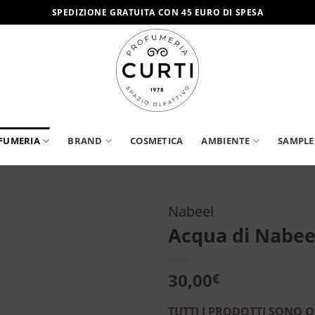
SPEDIZIONE GRATUITA CON 45 EURO DI SPESA
FUMERIA
BRAND
COSMETICA
AMBIENTE
SAMPLE
Nabeel
Acqua di Nabee
Aggiungi
alla lista
dei
30,00
€
desideri
TUTTI I PRODOTTI SONO O