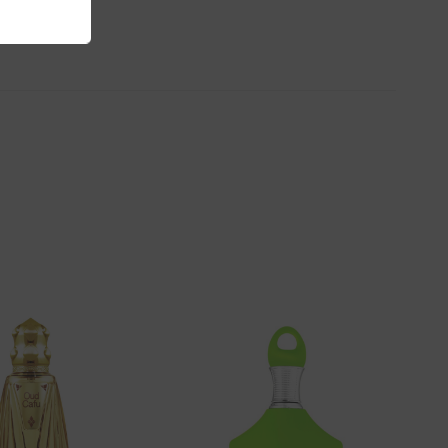
Aggiungi
Aggiungi
alla lista
alla lista
dei
dei
desideri
desideri