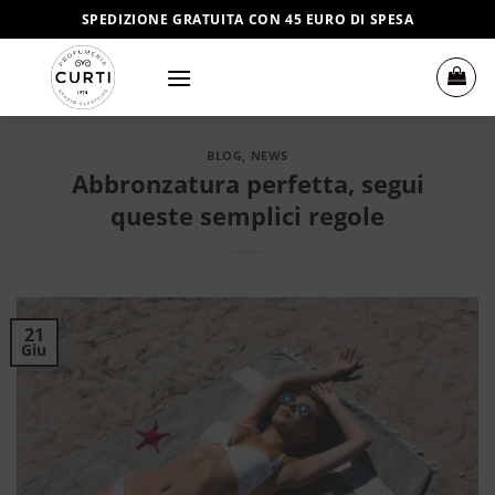
Salta
SPEDIZIONE GRATUITA CON 45 EURO DI SPESA
ai
contenuti
BLOG
,
NEWS
Abbronzatura perfetta, segui
queste semplici regole
21
Giu