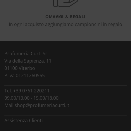
OMAGGI & REGALI
In ogni acquisto aggiungiamo campioncini in regalo
Profumeria Curti Srl
Via della Sapienza, 11
01100 Viterbo
P.Iva 01211260565
Tel.
+39 0761 220211
09.00/13.00 - 15.00/18.00
Mail
shop@profumeriacurti.it
Assistenza Clienti