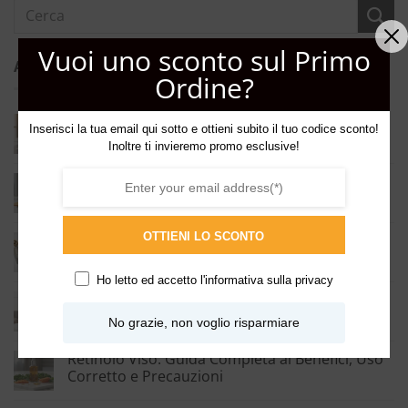
Vuoi uno sconto sul Primo
ARTICOLI RECENTI
Ordine?
Regalare Profumo: La Guida Completa per
Inserisci la tua email qui sotto e ottieni subito il tuo codice sconto!
Scegliere la Fragranza Perfetta
Inoltre ti invieremo promo esclusive!
Vitamina C Viso: Benefici, Come Usarla e Quale
Scegliere per la Tua Pelle
OTTIENI LO SCONTO
Eau de Parfum, Eau de Toilette ed Estratto:
Differenze e Guida alla Scelta
Ho letto ed accetto l'
informativa sulla privacy
Profumatori Ambiente: Guida Completa a
Diffusori, Candele e Spray
No grazie, non voglio risparmiare
Retinolo Viso: Guida Completa ai Benefici, Uso
Corretto e Precauzioni