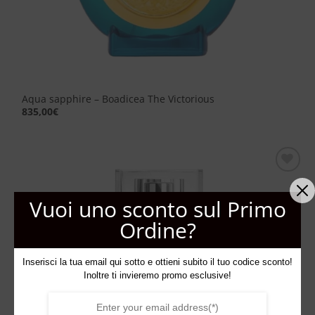
Aqua sapphire – Boadicea The Victorious
835,00
€
Aggiungi
alla lista
Vuoi uno sconto sul Primo
dei
desideri
Ordine?
Inserisci la tua email qui sotto e ottieni subito il tuo codice sconto!
Inoltre ti invieremo promo esclusive!