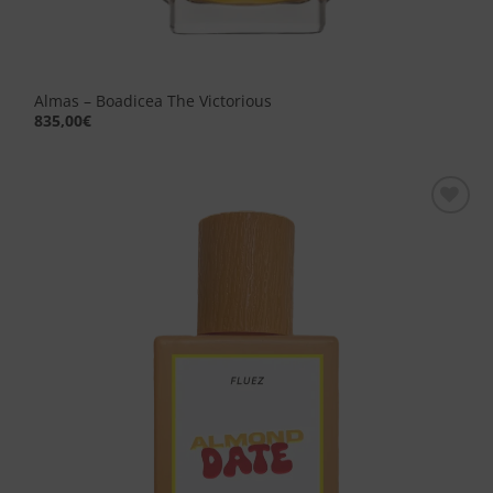
Almas – Boadicea The Victorious
835,00
€
Aggiungi
alla lista
dei
desideri