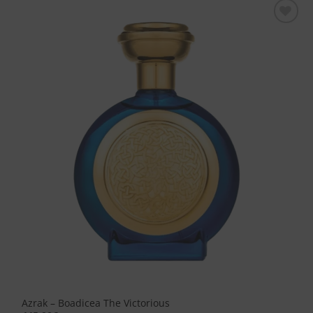
Aggiungi
alla lista
dei
desideri
Azrak – Boadicea The Victorious