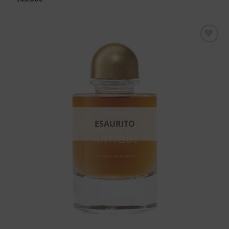
Aggiungi
alla lista
dei
desideri
ESAURITO