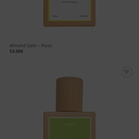
Almond Date – Fluez
53,00
€
Aggiungi
alla lista
dei
desideri