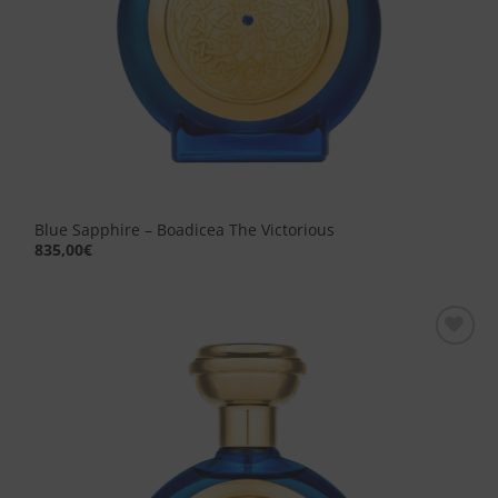
Blue Sapphire – Boadicea The Victorious
835,00
€
Aggiungi
alla lista
dei
desideri