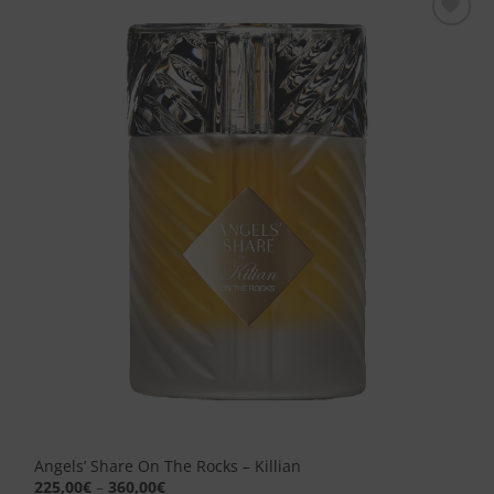
Aggiungi
alla lista
dei
desideri
Angels’ Share On The Rocks – Killian
225,00
€
–
360,00
€