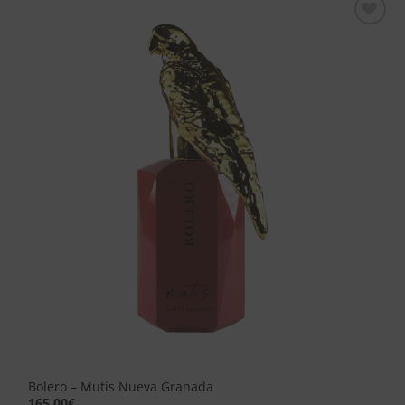
Aggiungi
alla lista
dei
desideri
Bolero – Mutis Nueva Granada
165,00
€