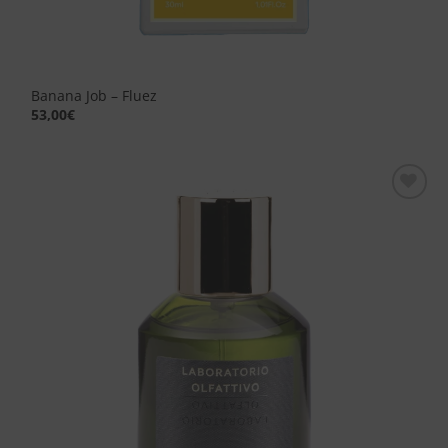
Banana Job – Fluez
53,00
€
Aggiungi
alla lista
dei
desideri