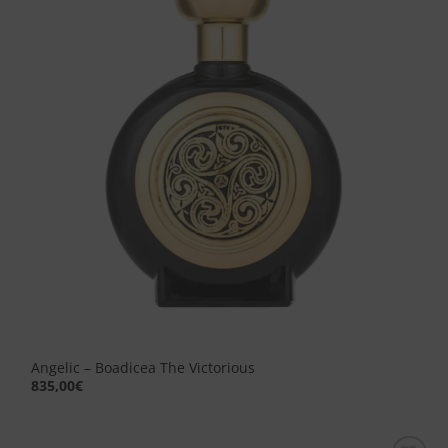
alla lista
dei
desideri
Angelic – Boadicea The Victorious
835,00
€