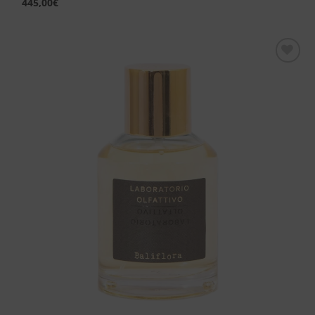
445,00
€
Aggiungi
alla lista
dei
desideri