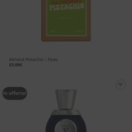
Almond Pistachio – Fluez
53,00
€
In offerta!
Aggiungi
alla lista
dei
desideri