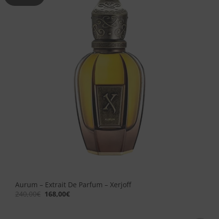
alla lista
dei
desideri
Aurum – Extrait De Parfum – Xerjoff
Il
Il
240,00
€
168,00
€
prezzo
prezzo
originale
attuale
era:
è:
240,00€.
168,00€.