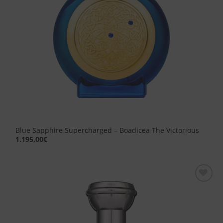
Blue Sapphire Supercharged – Boadicea The Victorious
1.195,00
€
Aggiungi
alla lista
dei
desideri