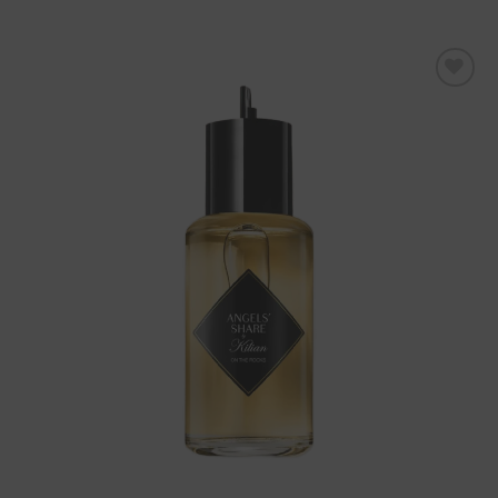
Aggiungi
alla lista
dei
desideri