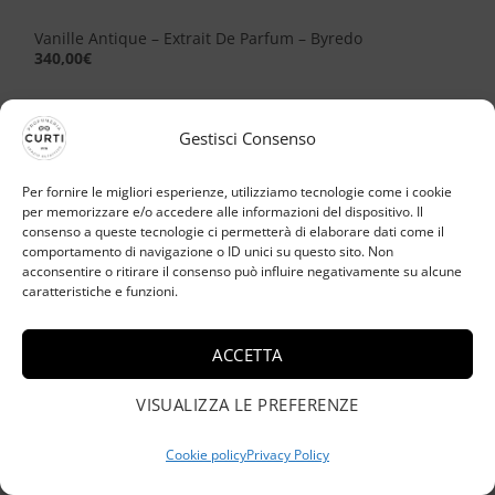
Vanille Antique – Extrait De Parfum – Byredo
340,00
€
Gestisci Consenso
Aggiungi
alla lista
Per fornire le migliori esperienze, utilizziamo tecnologie come i cookie
dei
per memorizzare e/o accedere alle informazioni del dispositivo. Il
desideri
consenso a queste tecnologie ci permetterà di elaborare dati come il
comportamento di navigazione o ID unici su questo sito. Non
acconsentire o ritirare il consenso può influire negativamente su alcune
caratteristiche e funzioni.
ACCETTA
VISUALIZZA LE PREFERENZE
Cookie policy
Privacy Policy