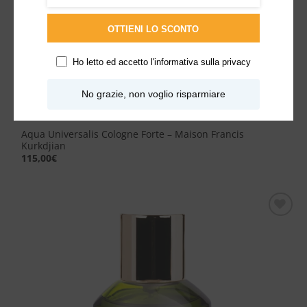
OTTIENI LO SCONTO
Ho letto ed accetto l'
informativa sulla privacy
No grazie, non voglio risparmiare
Aqua Universalis Cologne Forte – Maison Francis
Kurkdjian
115,00
€
Aggiungi
alla lista
dei
desideri