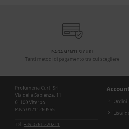
PAGAMENTI SICURI
Tanti metodi di pagamento tra cui scegliere
Profumeria Curti Srl
Accoun
Via della Sapienza, 11
Ordini
01100 Viterbo
P.Iva 01211260565
Lista d
Tel.
+39 0761 220211