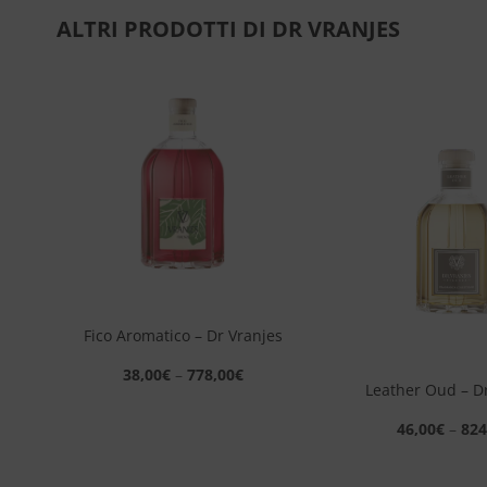
ALTRI PRODOTTI DI DR VRANJES
ngi
Aggiungi
sta
alla lista
dei
eri
desideri
+
Fico Aromatico – Dr Vranjes
+
38,00
€
–
778,00
€
Leather Oud – D
46,00
€
–
824