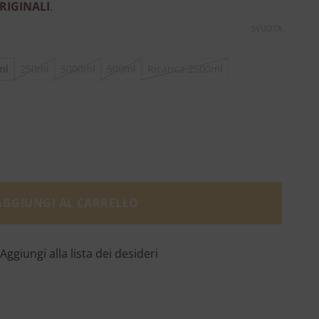
RIGINALI
.
SVUOTA
ml
250ml
5000ml
500ml
Ricarica 2500ml
antità
AGGIUNGI AL CARRELLO
Aggiungi alla lista dei desideri