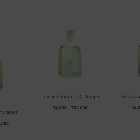
Aggiungi
Aggiungi
alla lista
alla lista
dei
dei
desideri
desideri
+
+
Limone Cedrato – Dr Vranjes
Rosa Tab
34,00
€
–
708,00
€
34,
r Vranjes
,00
€