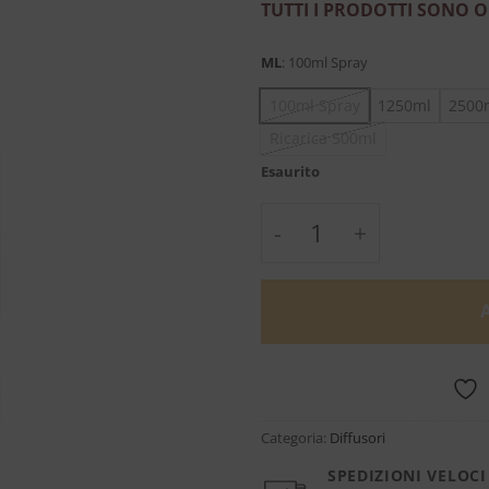
TUTTI I PRODOTTI SONO O
ML
:
100ml Spray
100ml Spray
1250ml
2500
Ricarica 500ml
Esaurito
Fuoco - Dr Vranjes qu
Categoria:
Diffusori
SPEDIZIONI VELOCI