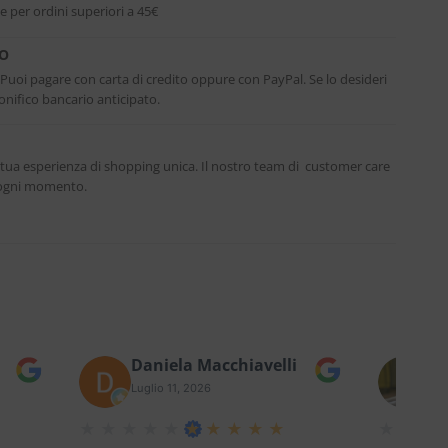
e per ordini superiori a 45€
RO
. Puoi pagare con carta di credito oppure con PayPal. Se lo desideri
nifico bancario anticipato.
 tua esperienza di shopping unica. Il nostro team di customer care
n ogni momento.
Daniela Macchiavelli
Fe
Luglio 11, 2026
Lug