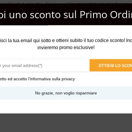
eccellenti e servizio di
Ho acquistato la mia fragran
oi uno sconto sul Primo Ordi
 perfetta e tempestiva
preferita ad un buon prezzo
oncini bellissimi. Grazie
arrivata perfettamente
confezionata e con qua
…
più
Leggi di più
isci la tua email qui sotto e ottieni subito il tuo codice sconto! Inol
invieremo promo esclusive!
OTTIENI LO SCO
etto ed accetto l'
informativa sulla privacy
un profumo speziato che scalda come il fuoco. La fragranza Fuoco h
No grazie, non voglio risparmiare
co invito alla concentrazione.