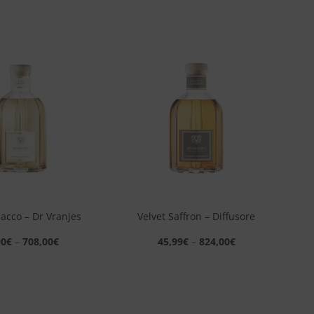
Aggiungi
Aggiungi
alla lista
alla lista
dei
dei
desideri
desideri
+
acco – Dr Vranjes
Velvet Saffron – Diffusore
00
€
–
708,00
€
45,99
€
–
824,00
€