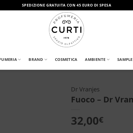
SPEDIZIONE GRATUITA CON 45 EURO DI SPESA
FUMERIA
BRAND
COSMETICA
AMBIENTE
SAMPLE
Dr Vranjes
Fuoco – Dr Vran
Aggiungi
alla lista
dei
32,00
€
desideri