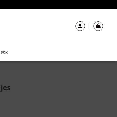
 BOX
jes