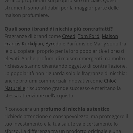
verifica proprietari sul proprio sito ufficiale. Questi
strumenti sono affidabili per la maggior parte delle
maison profumiere.
Quali sono i brand di nicchia più contraffatti?
Fragranze di brand come
Creed
,
Tom Ford
,
Maison
Francis Kurkdjian
,
Byredo
e Parfums de Marly sono tra
le più copiate, proprio per la loro popolarità e i prezzi
elevati. Anche profumi di maison emergenti ma molto
richieste stanno diventando oggetto di contraffazione.
La popolarità non riguarda solo le fragranze di nicchia:
anche profumi commerciali innovativi come
Chloé
Naturelle
riscuotono grande successo e meritano la
stessa attenzione nell’acquisto.
Riconoscere un
profumo di nicchia autentico
richiede attenzione e consapevolezza, ma proteggere il
tuo investimento e la tua salute vale certamente lo
sforzo. La differenza tra un prodotto originale e una