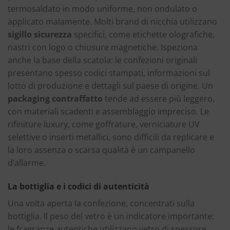
termosaldato in modo uniforme, non ondulato o
applicato malamente. Molti brand di nicchia utilizzano
sigillo sicurezza
specifici, come etichette olografiche,
nastri con logo o chiusure magnetiche. Ispeziona
anche la base della scatola: le confezioni originali
presentano spesso codici stampati, informazioni sul
lotto di produzione e dettagli sul paese di origine. Un
packaging contraffatto
tende ad essere più leggero,
con materiali scadenti e assemblaggio impreciso. Le
rifiniture luxury, come goffrature, verniciature UV
selettive o inserti metallici, sono difficili da replicare e
la loro assenza o scarsa qualità è un campanello
d’allarme.
La bottiglia e i codici di autenticità
Una volta aperta la confezione, concentrati sulla
bottiglia. Il peso del vetro è un indicatore importante:
le fragranze autentiche utilizzano vetro di spessore