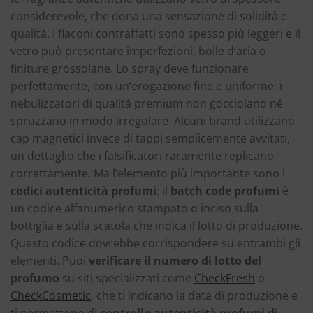
considerevole, che dona una sensazione di solidità e
qualità. I flaconi contraffatti sono spesso più leggeri e il
vetro può presentare imperfezioni, bolle d’aria o
finiture grossolane. Lo spray deve funzionare
perfettamente, con un’erogazione fine e uniforme: i
nebulizzatori di qualità premium non gocciolano né
spruzzano in modo irregolare. Alcuni brand utilizzano
cap magnetici invece di tappi semplicemente avvitati,
un dettaglio che i falsificatori raramente replicano
correttamente. Ma l’elemento più importante sono i
codici autenticità profumi
: il
batch code profumi
è
un codice alfanumerico stampato o inciso sulla
bottiglia e sulla scatola che indica il lotto di produzione.
Questo codice dovrebbe corrispondere su entrambi gli
elementi. Puoi
verificare il numero di lotto del
profumo
su siti specializzati come
CheckFresh
o
CheckCosmetic
, che ti indicano la data di produzione e
ti permettono di
controllo autenticità profumi di