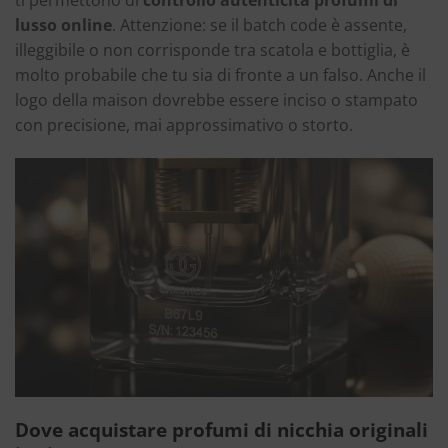
lusso online
. Attenzione: se il batch code è assente,
illeggibile o non corrisponde tra scatola e bottiglia, è
molto probabile che tu sia di fronte a un falso. Anche il
logo della maison dovrebbe essere inciso o stampato
con precisione, mai approssimativo o storto.
Dove acquistare profumi di nicchia originali