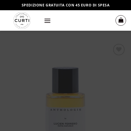
Salta
SPEDIZIONE GRATUITA CON 45 EURO DI SPESA
ai
contenuti
Aggiungi
alla lista
dei
desideri