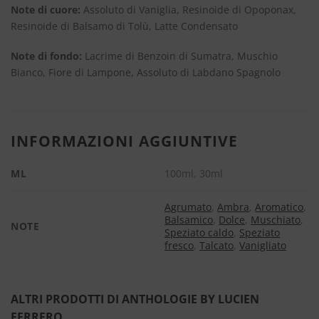
Note di cuore:
Assoluto di Vaniglia, Resinoide di Opoponax,
Resinoide di Balsamo di Tolù, Latte Condensato
Note di fondo:
Lacrime di Benzoin di Sumatra, Muschio
Bianco, Fiore di Lampone, Assoluto di Labdano Spagnolo
INFORMAZIONI AGGIUNTIVE
ML
100ml, 30ml
Agrumato
,
Ambra
,
Aromatico
,
Balsamico
,
Dolce
,
Muschiato
,
NOTE
Speziato caldo
,
Speziato
fresco
,
Talcato
,
Vanigliato
ALTRI PRODOTTI DI ANTHOLOGIE BY LUCIEN
FERRERO