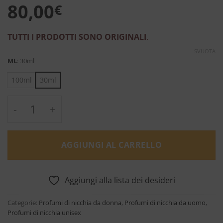
80,00
€
TUTTI I PRODOTTI SONO ORIGINALI
.
SVUOTA
ML
:
30ml
100ml
30ml
Ecoute-Moi Eau de Parfum - Anthologie by L
AGGIUNGI AL CARRELLO
Aggiungi alla lista dei desideri
Categorie:
Profumi di nicchia da donna
,
Profumi di nicchia da uomo
,
Profumi di nicchia unisex