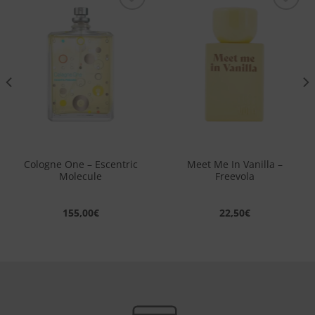
Aggiungi
Aggiungi
alla lista
alla lista
dei
dei
desideri
desideri
Cologne One – Escentric
Meet Me In Vanilla –
Molecule
Freevola
155,00
€
22,50
€