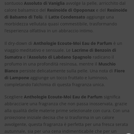
sontuoso
Assoluto di Vaniglia
avvolge la pelle, arricchito dal
calore balsamico del
Resinoide di Opoponax
e del
Resinoide
di Balsamo di Tolù
. Il
Latte Condensato
aggiunge una
morbidezza vellutata quasi commestibile, trasformando
l’esperienza olfattiva in un abbraccio intimo.
Il dry-down di
Anthologie Ecoute-Moi Eau de Parfum
è un
viaggio meditativo e sensuale. Le
Lacrime di Benzoin di
Sumatra
e l’
Assoluto di Labdano Spagnolo
radicano il
profumo in una profondità resinosa, mentre il
Muschio
Bianco
persiste delicatamente sulla pelle. Una nota di
Fiore
di Lampone
aggiunge un tocco fruttato e luminoso,
completando l’alchimia di questa fragranza unica.
Scegliere
Anthologie Ecoute-Moi Eau de Parfum
significa
abbracciare una fragranza che non passa inosservata, grazie
alla qualità delle materie prime selezionate con cura. Con una
proiezione iniziale decisa che si trasforma in un calore
avvolgente, questa fragranza è perfetta per una fresca serata
autunnale, sia per una cena indimenticabile che per un