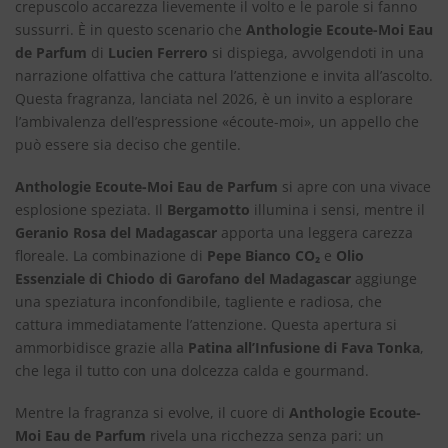
crepuscolo accarezza lievemente il volto e le parole si fanno
sussurri. È in questo scenario che
Anthologie Ecoute-Moi Eau
de Parfum
di
Lucien Ferrero
si dispiega, avvolgendoti in una
narrazione olfattiva che cattura l’attenzione e invita all’ascolto.
Questa fragranza, lanciata nel 2026, è un invito a esplorare
l’ambivalenza dell’espressione «écoute-moi», un appello che
può essere sia deciso che gentile.
Anthologie Ecoute-Moi Eau de Parfum
si apre con una vivace
esplosione speziata. Il
Bergamotto
illumina i sensi, mentre il
Geranio Rosa del Madagascar
apporta una leggera carezza
floreale. La combinazione di
Pepe Bianco CO₂
e
Olio
Essenziale di Chiodo di Garofano del Madagascar
aggiunge
una speziatura inconfondibile, tagliente e radiosa, che
cattura immediatamente l’attenzione. Questa apertura si
ammorbidisce grazie alla
Patina all’Infusione di Fava Tonka
,
che lega il tutto con una dolcezza calda e gourmand.
Mentre la fragranza si evolve, il cuore di
Anthologie Ecoute-
Moi Eau de Parfum
rivela una ricchezza senza pari: un