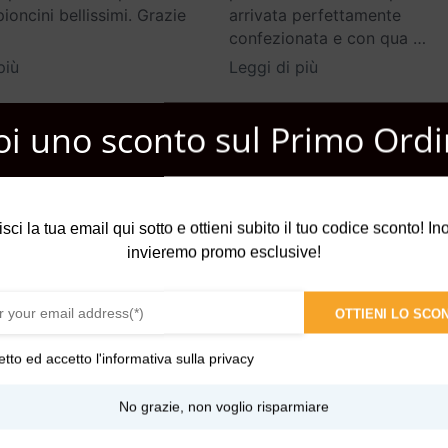
oncini bellissimi. Grazie
arrivata perfettamente
confezionata e con qua
…
più
Leggi di più
oi uno sconto sul Primo Ordi
isci la tua email qui sotto e ottieni subito il tuo codice sconto! Inol
invieremo promo esclusive!
rown Perfumery ed è anche l’anno in cui la Regina Vittoria concesse
nte grazie alla fusione di note legnose e di fresche resine verdi. 
OTTIENI LO SCO
a.
etto ed accetto l'
informativa sulla privacy
nanas, Pesca, Lavanda, Rosmarino, Pepe, Noce Moscata, Petitgra
No grazie, non voglio risparmiare