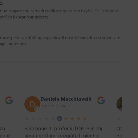
RO
. Puoi pagare con carta di credito oppure con PayPal. Se lo desideri
nifico bancario anticipato.
 tua esperienza di shopping unica. Il nostro team di customer care
n ogni momento.
Daniela Macchiavelli
Fe
Luglio 11, 2026
Lug
za
Selezione di profumi TOP. Per chi
Ottimo se
 ed è
ama i profumi pregiati,di nicchia
e disponi