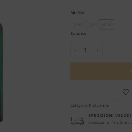
ML
:
50ml
100ml
2ml
50ml
Esaurito
Collection 1872 Mascu
Categoria:
Profumeria
SPEDIZIONI VELOCI
Spedizioni in 48h. Gratuit