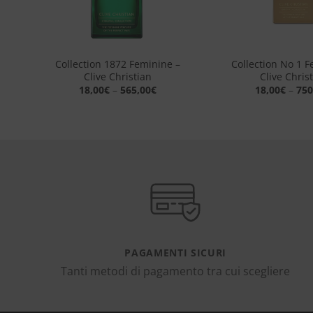
+
+
Collection 1872 Feminine –
Collection No 1 F
ian
Clive Christian
Clive Chris
18,00
€
–
565,00
€
18,00
€
–
750
PAGAMENTI SICURI
Tanti metodi di pagamento tra cui scegliere