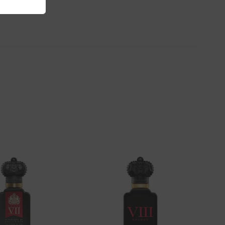
Aggiungi
Aggiungi
alla lista
alla lista
dei
dei
desideri
desideri