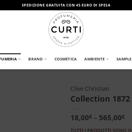
SPEDIZIONE GRATUITA CON 45 EURO DI SPESA
FUMERIA
BRAND
COSMETICA
AMBIENTE
SAMPLE
Clive Christian
Collection 1872
Aggiungi
alla lista
dei
18,00
–
565,00
€
€
desideri
TUTTI I PRODOTTI SONO O