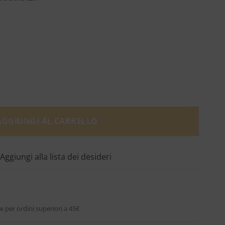
line - Clive Christian quantità
AGGIUNGI AL CARRELLO
Aggiungi alla lista dei desideri
e per ordini superiori a 45€