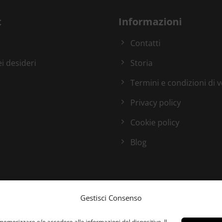
t
Informazioni
Contatti
ei desideri
Storia
Termini e condizioni di 
Privacy policy
Cookie policy
Blog
Gestisci Consenso
 memorizzare e/o accedere alle informazioni del dispositivo. Il