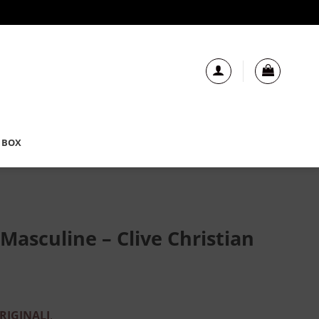
 BOX
 Masculine – Clive Christian
RIGINALI
.