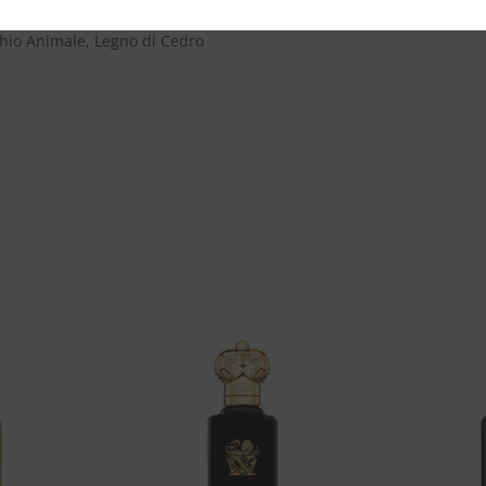
hio Animale, Legno di Cedro
Aggiungi
Aggiungi
alla lista
alla lista
dei
dei
desideri
desideri