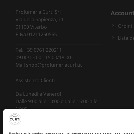
Profumeria Curti Srl
Accoun
Via della Sapienza, 11
Ordini
01100 Viterbo
P.Iva 01211260565
Lista d
Tel.
+39 0761 220211
09.00/13.00 - 15.00/18.00
Mail
shop@profumeriacurti.it
Assistenza Clienti
Da Lunedì a Venerdì
Dalle 9:00 alle 13:00 e dalle 15:00 alle
18:00
Tel.
+39 346 0964892
Per fornire le migliori esperienze, utilizziamo tecnologie come i cookie per