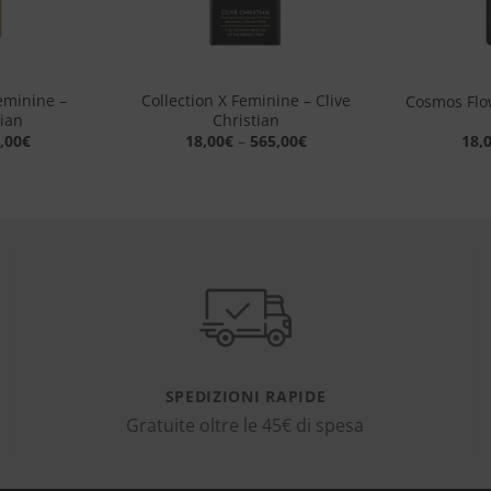
+
+
eminine –
Collection X Feminine – Clive
Cosmos Flow
tian
Christian
,00
€
18,00
€
–
565,00
€
18,
SPEDIZIONI RAPIDE
Gratuite oltre le 45€ di spesa