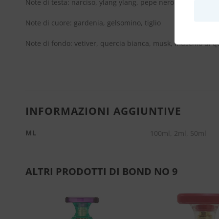
Note di testa: narciso, ylang ylang, pepe nero
Note di cuore: gardenia, gelsomino, tiglio
Note di fondo: vetiver, quercia bianca, musk, muschio di q
INFORMAZIONI AGGIUNTIVE
ML
100ml, 2ml, 50ml
ALTRI PRODOTTI DI BOND NO 9
Aggiungi