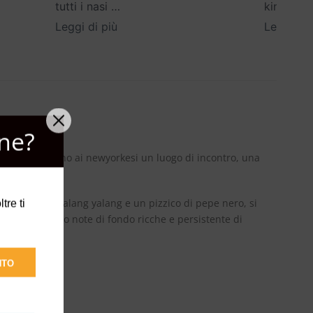
tutti i nasi
…
kind
…
Leggi di più
Leggi di 
ne?
enità, regalano ai newyorkesi un luogo di incontro, una
miscelato a yalang yalang e un pizzico di pepe nero, si
tre ti
uto e arricchito note di fondo ricche e persistente di
NTO