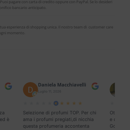
. Puoi pagare con carta di credito oppure con PayPal. Se lo desideri
nifico bancario anticipato.
 tua esperienza di shopping unica. Il nostro team di customer care
n ogni momento.
Daniela Macchiavelli
Fe
Luglio 11, 2026
Lug
za
Selezione di profumi TOP. Per chi
Ottimo se
 ed è
ama i profumi pregiati,di nicchia
e disponi
questa profumeria accontenta
Google) E