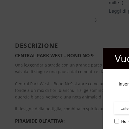
mille. (
…
Leggi di 
›
DESCRIZIONE
Vu
CENTRAL PARK WEST – BOND NO 9
Una leggendaria strada con un grande parco di fronte, mer
valvola di sfogo e una pausa dal cemento e dall’acciaio.
Central Park West – Bond No9 si apre come un ode alla prim
Inser
fonde a un mix di fiori bianchi, iris, gelsomino e tiglio. Q
quercia bianca, vetiver e una nota animale di muschio.
Il designe della bottiglia, combina lo spirito urbano di que
PIRAMIDE OLFATTIVA:
Ho l