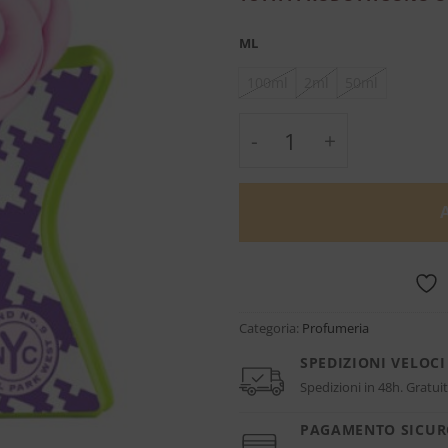
ML
100ml
2ml
50ml
Central Park West - 
Categoria:
Profumeria
SPEDIZIONI VELOCI
Spedizioni in 48h. Gratuit
PAGAMENTO SICU