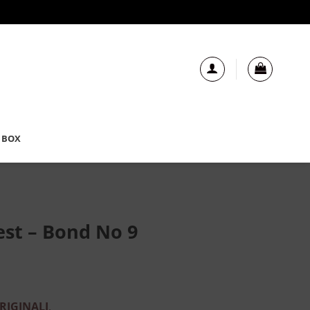
 BOX
est – Bond No 9
RIGINALI
.