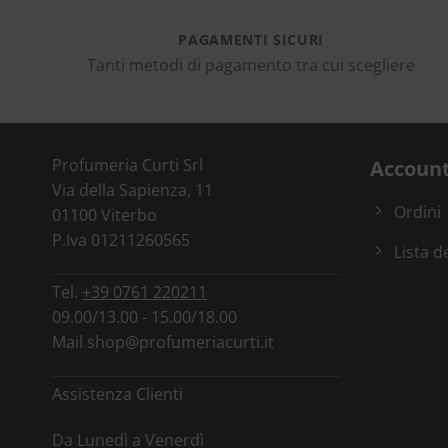
PAGAMENTI SICURI
Tanti metodi di pagamento tra cui scegliere
Profumeria Curti Srl
Accoun
Via della Sapienza, 11
Ordini
01100 Viterbo
P.Iva 01211260565
Lista d
Tel.
+39 0761 220211
09.00/13.00 - 15.00/18.00
Mail
shop@profumeriacurti.it
Assistenza Clienti
Da Lunedì a Venerdì