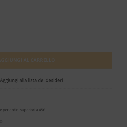
Bond No 9 quantità
AGGIUNGI AL CARRELLO
Aggiungi alla lista dei desideri
e per ordini superiori a 45€
RO