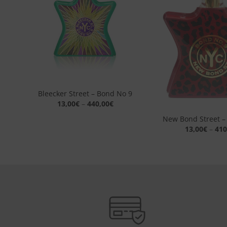
alla lista
dei
desideri
+
Bleecker Street – Bond No 9
+
13,00
€
–
440,00
€
New Bond Street –
13,00
€
–
410