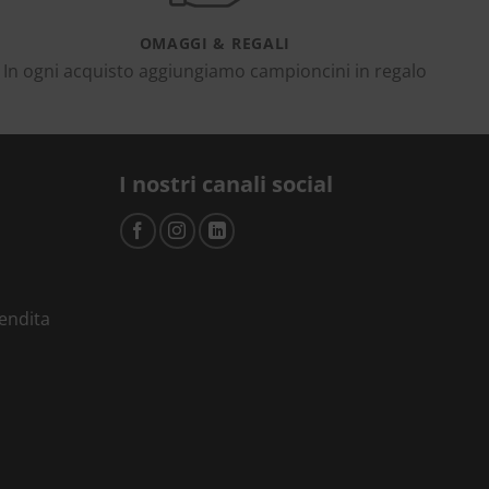
OMAGGI & REGALI
In ogni acquisto aggiungiamo campioncini in regalo
I nostri canali social
vendita