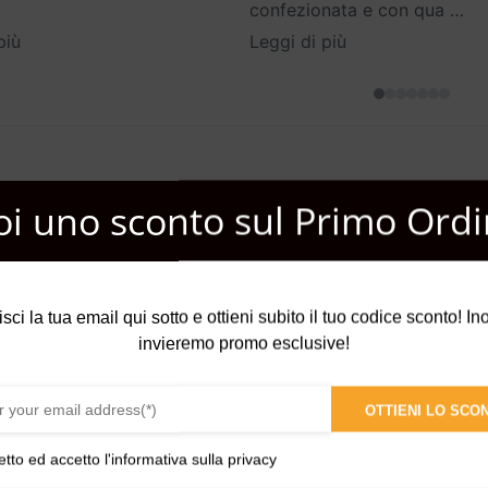
confezionata e con qua
…
più
Leggi di più
oi uno sconto sul Primo Ordi
ita una eau de parfume che lo rappresenti. Queste oasi verdivi ser
avera, fiori bianchi con un tocco verde tenue. Gocce di di narciso 
isci la tua email qui sotto e ottieni subito il tuo codice sconto! Inol
uesto meraviglioso bouquet che ricorda la New York in fiore, è sosten
invieremo promo esclusive!
sto quartiere di New York con i colori e l’essenza della primavera.
OTTIENI LO SCO
etto ed accetto l'
informativa sulla privacy