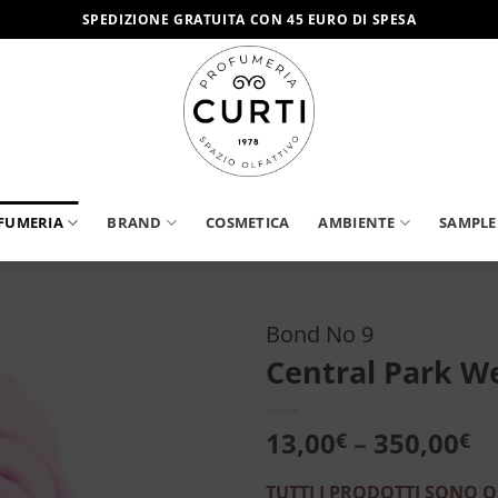
SPEDIZIONE GRATUITA CON 45 EURO DI SPESA
FUMERIA
BRAND
COSMETICA
AMBIENTE
SAMPLE
Bond No 9
Central Park W
Aggiungi
alla lista
dei
13,00
–
350,00
€
€
desideri
TUTTI I PRODOTTI SONO O