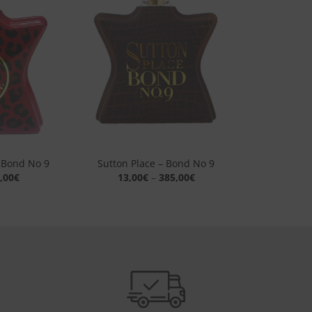
alla lista
alla lista
dei
dei
desideri
desideri
+
 Bond No 9
Sutton Place – Bond No 9
,00
€
13,00
€
–
385,00
€