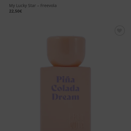
My Lucky Star – Freevola
22,50
€
Aggiungi
alla lista
dei
desideri