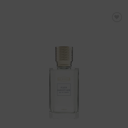
Aggiungi
alla lista
dei
desideri