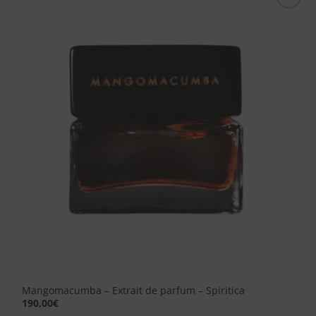
Aggiungi
alla lista
dei
desideri
Mangomacumba – Extrait de parfum – Spiritica
190,00
€