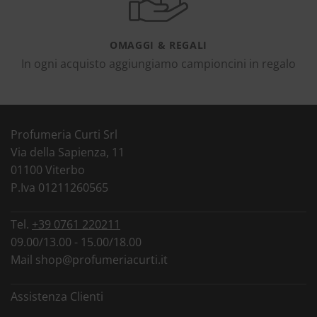
OMAGGI & REGALI
In ogni acquisto aggiungiamo campioncini in regalo
Profumeria Curti Srl
Via della Sapienza, 11
01100 Viterbo
P.Iva 01211260565
Tel.
+39 0761 220211
09.00/13.00 - 15.00/18.00
Mail
shop@profumeriacurti.it
Assistenza Clienti