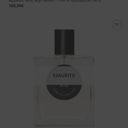
Appelez-Moi Seychelles – Pierre Guillaume Paris
165,00
€
Aggiungi
alla lista
dei
desideri
ESAURITO