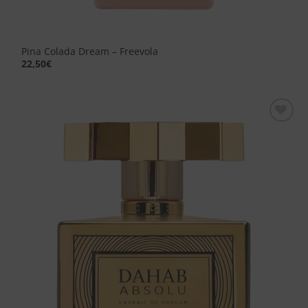
Pina Colada Dream – Freevola
22,50
€
Aggiungi
alla lista
dei
desideri