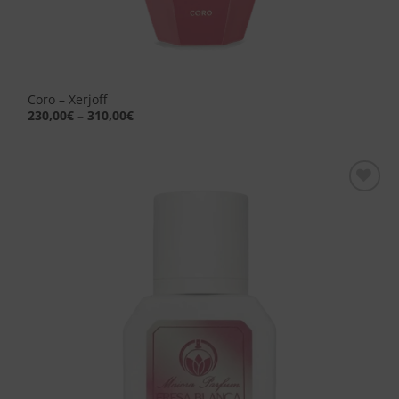
Coro – Xerjoff
230,00
€
–
310,00
€
Aggiungi
alla lista
dei
desideri