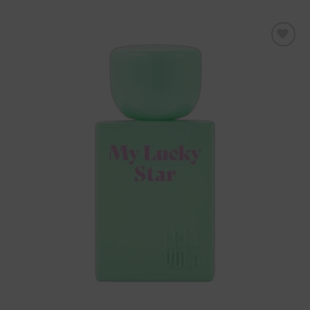
Aggiungi
alla lista
dei
desideri