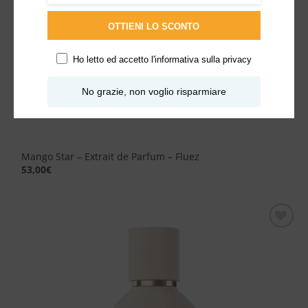
OTTIENI LO SCONTO
Ho letto ed accetto l'
informativa sulla privacy
No grazie, non voglio risparmiare
Mango Star – Extrait de Parfum – Fluez
53,00
€
Aggiungi
alla lista
dei
desideri