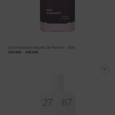
Oud Paradisio Absolu De Parfum – BDK
230,00
€
–
340,00
€
Aggiungi
alla lista
dei
desideri