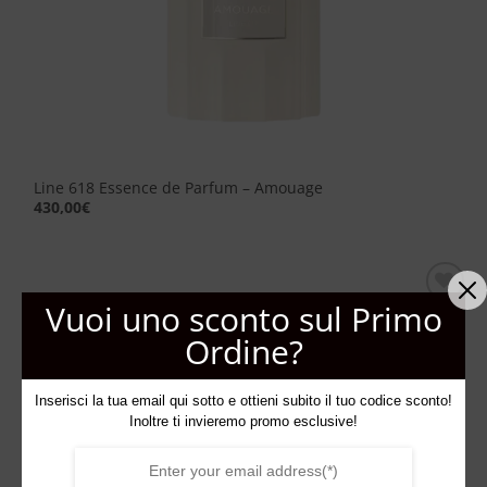
Line 618 Essence de Parfum – Amouage
430,00
€
Vuoi uno sconto sul Primo
Aggiungi
alla lista
Ordine?
dei
desideri
Inserisci la tua email qui sotto e ottieni subito il tuo codice sconto!
Inoltre ti invieremo promo esclusive!
ESAURITO