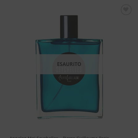
Aggiungi
alla lista
dei
desideri
ESAURITO