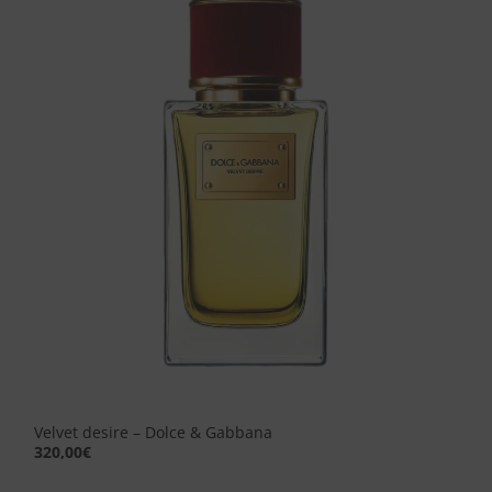
Aggiungi
alla lista
dei
desideri
Velvet desire – Dolce & Gabbana
320,00
€