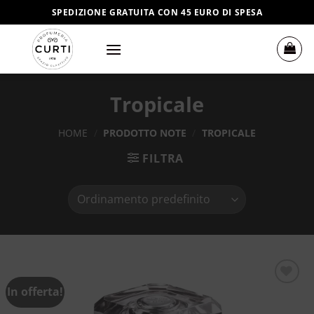
Salta
SPEDIZIONE GRATUITA CON 45 EURO DI SPESA
ai
contenuti
Tropicale
HOME
/
PRODOTTO NOTE
/
TROPICALE
FILTRA
In offerta!
Aggiungi
alla lista