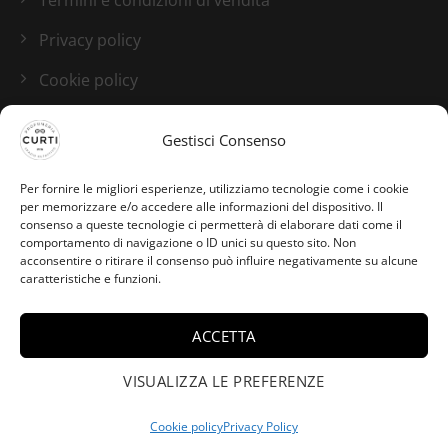
Privacy policy
Cookie policy
Blog
Gestisci Consenso
I nostri canali social
Per fornire le migliori esperienze, utilizziamo tecnologie come i cookie
per memorizzare e/o accedere alle informazioni del dispositivo. Il
consenso a queste tecnologie ci permetterà di elaborare dati come il
comportamento di navigazione o ID unici su questo sito. Non
acconsentire o ritirare il consenso può influire negativamente su alcune
caratteristiche e funzioni.
ACCETTA
VISUALIZZA LE PREFERENZE
Cookie policy
Privacy Policy
Credits:
Studio GTomasselli.it