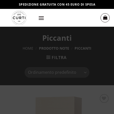
Salta
SPEDIZIONE GRATUITA CON 45 EURO DI SPESA
ai
contenuti
Piccanti
HOME
/
PRODOTTO NOTE
/
PICCANTI
FILTRA
Aggiungi
alla lista