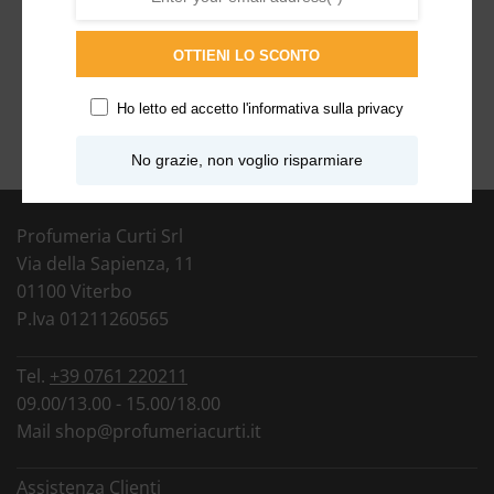
OTTIENI LO SCONTO
OMAGGI & REGALI
Ho letto ed accetto l'
informativa sulla privacy
In ogni acquisto aggiungiamo campioncini in regalo
No grazie, non voglio risparmiare
Profumeria Curti Srl
Via della Sapienza, 11
01100 Viterbo
P.Iva 01211260565
Tel.
+39 0761 220211
09.00/13.00 - 15.00/18.00
Mail
shop@profumeriacurti.it
Assistenza Clienti