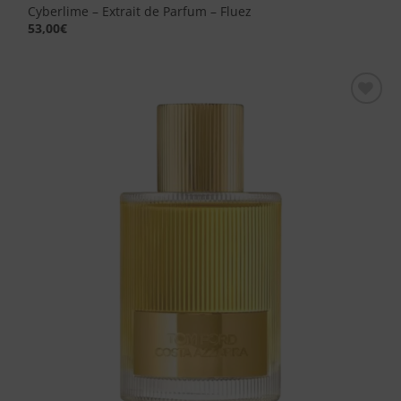
Cyberlime – Extrait de Parfum – Fluez
53,00
€
Aggiungi
alla lista
dei
desideri