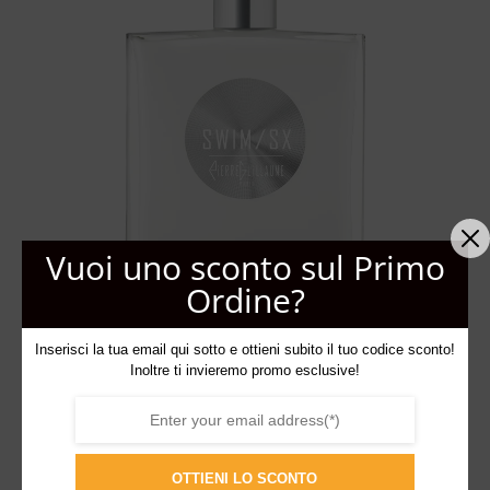
desideri
Vuoi uno sconto sul Primo
Ordine?
Inserisci la tua email qui sotto e ottieni subito il tuo codice sconto!
Inoltre ti invieremo promo esclusive!
Swim/Sx – Pierre Guillaume Paris
165,00
€
OTTIENI LO SCONTO