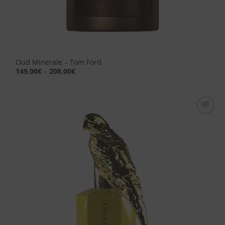
Oud Minerale – Tom Ford
149,00
€
–
208,00
€
Aggiungi
alla lista
dei
desideri