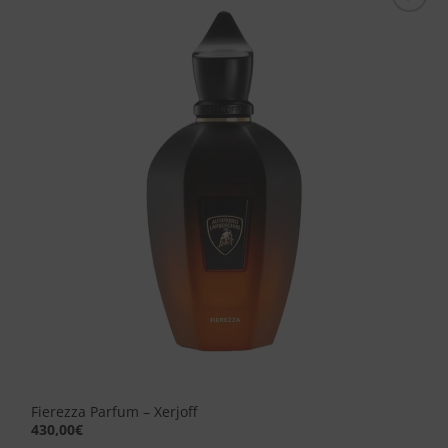
Aggiungi
alla lista
dei
desideri
Fierezza Parfum – Xerjoff
430,00
€