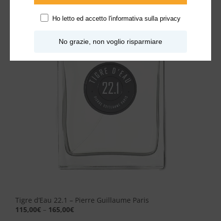
Aggiungi
Ho letto ed accetto l'
informativa sulla privacy
alla lista
dei
desideri
No grazie, non voglio risparmiare
Tigre d’Eau 22.1 – Pierre Guillaume Paris
115,00
€
–
165,00
€