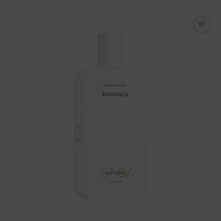
Aggiungi
alla lista
dei
desideri