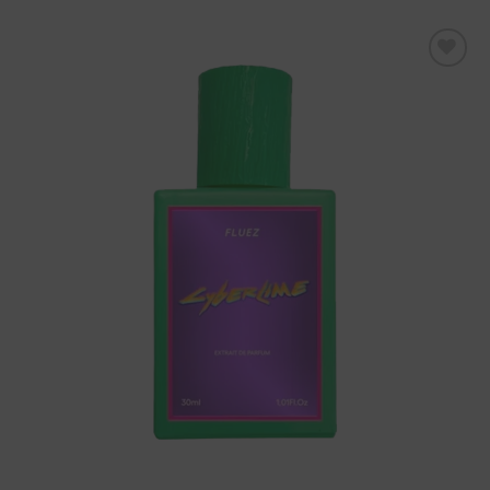
Aggiungi
alla lista
dei
desideri