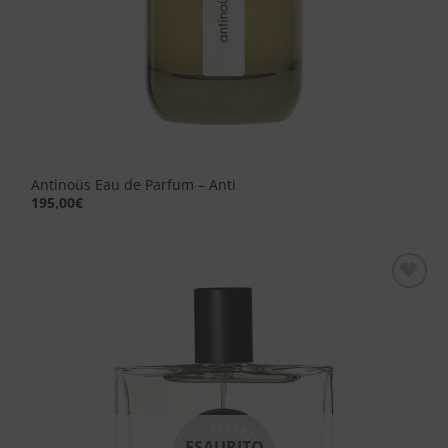
Antinoüs Eau de Parfum – Anti
195,00
€
Aggiungi
alla lista
dei
desideri
ESAURITO