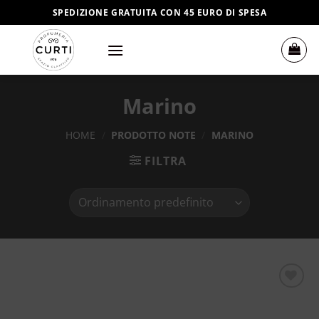
Salta
SPEDIZIONE GRATUITA CON 45 EURO DI SPESA
ai
contenuti
Marino
HOME
/
PRODOTTO NOTE
/
MARINO
FILTRA
Aggiungi
alla lista