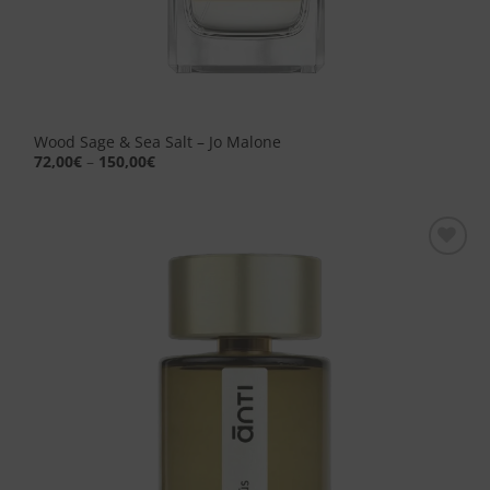
Wood Sage & Sea Salt – Jo Malone
72,00
€
–
150,00
€
Aggiungi
alla lista
dei
desideri