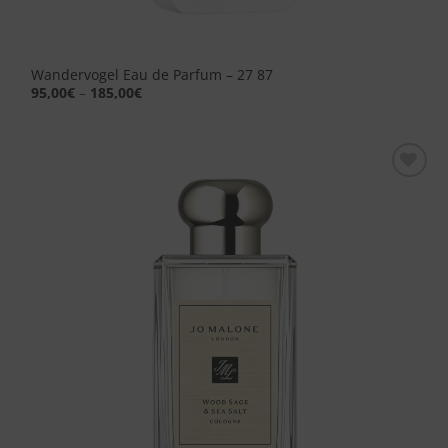
Wandervogel Eau de Parfum – 27 87
95,00
€
–
185,00
€
Aggiungi
alla lista
dei
desideri