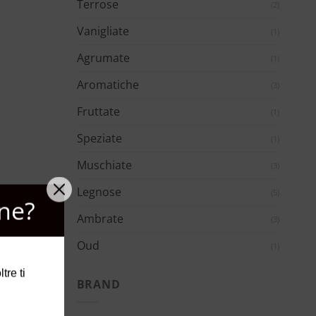
Terrose
(2)
Vanigliate
(1)
Agrumate
(1)
Aromatiche
(3)
Fruttate
(1)
Speziate
(1)
Muschiate
(3)
Legnose
(5)
ne?
Ambrate
(3)
Oud
(1)
tre ti
BRAND