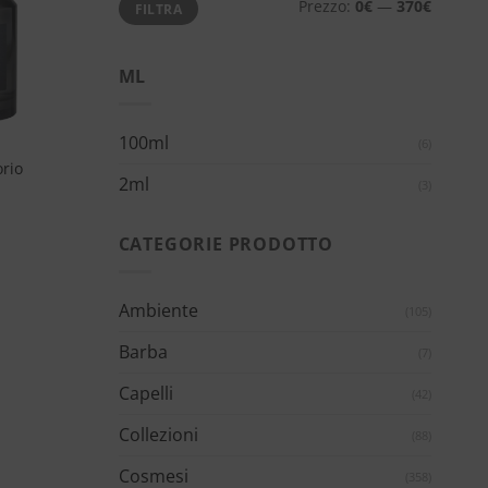
Prezzo:
0€
—
370€
FILTRA
Min
Max
dei
desideri
ML
100ml
(6)
orio
2ml
(3)
CATEGORIE PRODOTTO
Ambiente
(105)
Barba
(7)
Capelli
(42)
Collezioni
(88)
Cosmesi
(358)