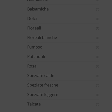
Balsamiche
(3)
Dolci
(1)
Floreali
(1)
Floreali bianche
(1)
Fumoso
(2)
Patchouli
(1)
Rosa
(2)
Speziate calde
(3)
Speziate fresche
(3)
Speziate leggere
(1)
Talcate
(3)