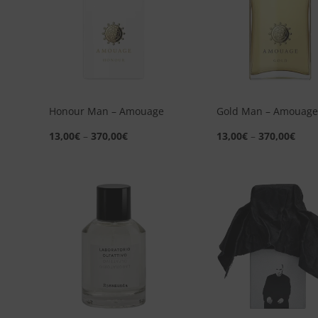
dei
desideri
d
+
+
Honour Man – Amouage
Gold Man – Amouage
13,00
€
–
370,00
€
13,00
€
–
370,00
€
Aggiungi
A
alla lista
a
dei
desideri
d
+
+