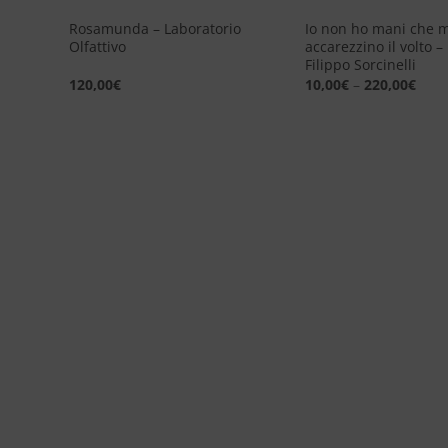
Rosamunda – Laboratorio
Io non ho mani che m
Olfattivo
accarezzino il volto –
Filippo Sorcinelli
120,00
€
10,00
€
–
220,00
€