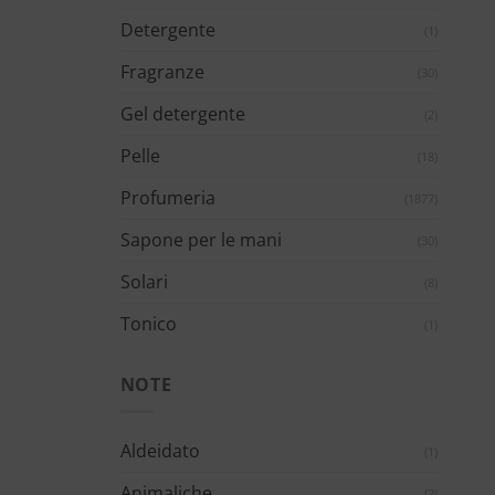
Detergente
(1)
Fragranze
(30)
Gel detergente
(2)
Pelle
(18)
Profumeria
(1877)
Sapone per le mani
(30)
Solari
(8)
Tonico
(1)
NOTE
Aldeidato
(1)
Animaliche
(2)