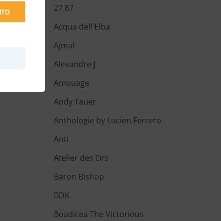
27 87
NTO
Acqua dell'Elba
Ajmal
Alexandre J
Amouage
Andy Tauer
Anthologie by Lucien Ferrero
Anti
Atelier des Ors
Baron Bishop
BDK
Boadicea The Victorious