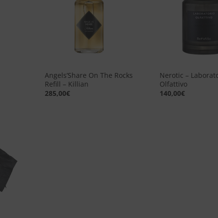
dei
dei
esideri
desideri
+
+
Angels’Share On The Rocks
Nerotic – Laborat
Refill – Killian
Olfattivo
285,00
€
140,00
€
ggiungi
lla lista
dei
esideri