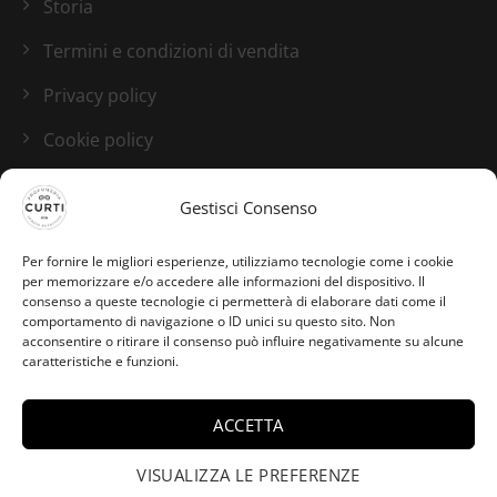
Storia
Termini e condizioni di vendita
Privacy policy
Cookie policy
Blog
Gestisci Consenso
I nostri canali social
Per fornire le migliori esperienze, utilizziamo tecnologie come i cookie
per memorizzare e/o accedere alle informazioni del dispositivo. Il
consenso a queste tecnologie ci permetterà di elaborare dati come il
comportamento di navigazione o ID unici su questo sito. Non
acconsentire o ritirare il consenso può influire negativamente su alcune
caratteristiche e funzioni.
Giorgia da Tarquinia Lido
ACCETTA
ha acquistato Citrus
×
Bigarade Acqua
VISUALIZZA LE PREFERENZE
Originale Edp - Creed -