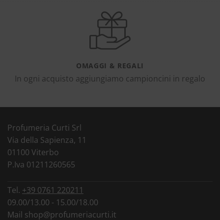
OMAGGI & REGALI
In ogni acquisto aggiungiamo campioncini in regalo
Profumeria Curti Srl
Via della Sapienza, 11
01100 Viterbo
P.Iva 01211260565
Tel.
+39 0761 220211
09.00/13.00 - 15.00/18.00
Mail
shop@profumeriacurti.it