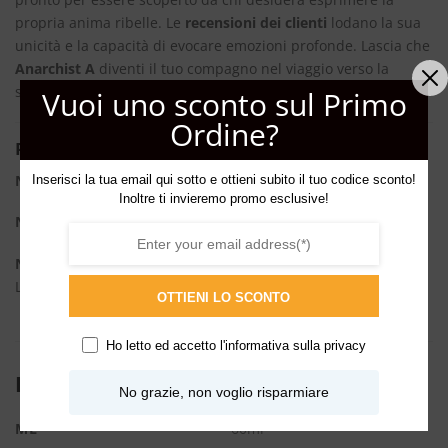
propria anima ribelle. Le
recensioni dei clienti
lodano la sua
unicità e la capacità di evocare emozioni profonde. Lascia che
Anarchist A
diventi il tuo compagno nel viaggio verso la
scoperta di te stesso e del mondo che ti circonda.
Vuoi uno sconto sul Primo
Ordine?
Piramide olfattiva
Note di testa:
Carte di Credito, Whisky, Neve
Inserisci la tua email qui sotto e ottieni subito il tuo codice sconto!
Inoltre ti invieremo promo esclusive!
Note di cuore:
Denaro, Cera di Candela, Inchiostro
Note di fondo:
Busta di Plastica, Abiti Talari, Acqua Santa,
Legni Preziosi, Resina verde di Olibanum Sacra
OTTIENI LO SCONTO
Ho letto ed accetto l'
informativa sulla privacy
INFORMAZIONI AGGIUNTIVE
No grazie, non voglio risparmiare
ML
60ml