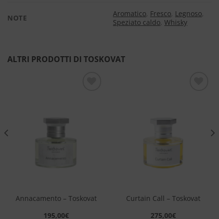
Aromatico
,
Fresco
,
Legnoso
,
NOTE
Speziato caldo
,
Whisky
ALTRI PRODOTTI DI TOSKOVAT
Aggiungi
Aggiungi
alla lista
alla lista
dei
dei
desideri
desideri
Annacamento – Toskovat
Curtain Call – Toskovat
195,00
€
275,00
€