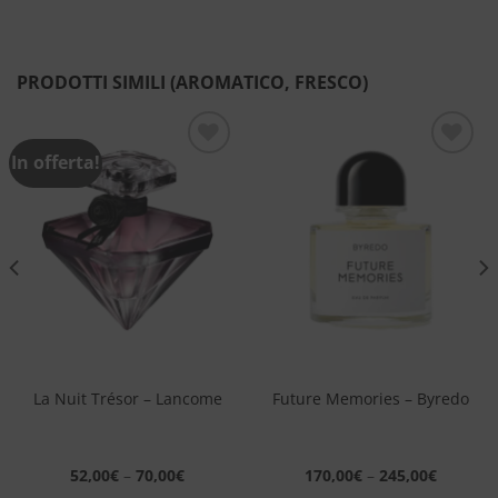
PRODOTTI SIMILI (AROMATICO, FRESCO)
In offerta!
Aggiungi
Aggiungi
alla lista
alla lista
dei
dei
desideri
desideri
La Nuit Trésor – Lancome
Future Memories – Byredo
52,00
€
–
70,00
€
170,00
€
–
245,00
€