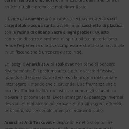
cera di candela e inchiostro
, ammorbiditi dalla memoria di
antichi rituali e promesse mai dimenticate.
Il fondo di
Anarchist A
è un abbraccio inaspettato di
vesti
sacerdotali e acqua santa
, avvolti in un
sacchetto di plastica
,
con la
resina di olibano Sacra e legni preziosi
. Questo
contrasto di sacro e profano, di spiritualità e materialismo,
rende l’esperienza olfattiva complessa e stratificata, racchiusa
in un flacone che è un’opera d’arte in sé.
Chi sceglie
Anarchist A
di
Toskovat
non teme di pensare
diversamente. È il profumo ideale per le serate riflessive,
quando si desidera connettersi con la propria interiorità e
interrogare il mondo che ci circonda. Una fragranza che è
un’ode all’individualità, un invito a rompere gli schemi e a
trovare la propria verità. Evoca immagini di paesaggi invernali
desolati, di biblioteche polverose e di rituali segreti, offrendo
un’esperienza sensoriale intensa e indimenticabile.
Anarchist A
di
Toskovat
è disponibile nello shop online,
pronto per essere scoperto da chi desidera esprimere la