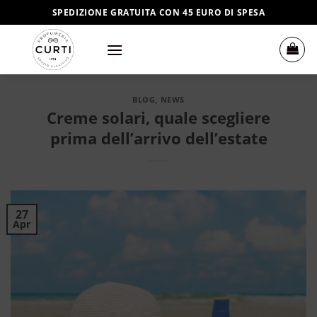
Salta
SPEDIZIONE GRATUITA CON 45 EURO DI SPESA
ai
contenuti
BLOG
,
NEWS
Creme solari, quale scegliere
prima dell’arrivo dell’estate
27
Apr