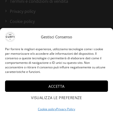
Termini e condizioni di vendita
Privacy policy
Cookie policy
Blog
Gestisci Consenso
I nostri canali social
Per fornire le migliori esperienze, utilizziamo tecnologie come i cookie
per memorizzare e/o accedere alle informazioni del dispositivo. Il
consenso a queste tecnologie ci permetterà di elaborare dati come il
comportamento di navigazione o ID unici su questo sito. Non
acconsentire o ritirare il consenso può influire negativamente su alcune
caratteristiche e funzioni.
ACCETTA
VISUALIZZA LE PREFERENZE
Cookie policy
Privacy Policy
Credits:
Studio GTomasselli.it