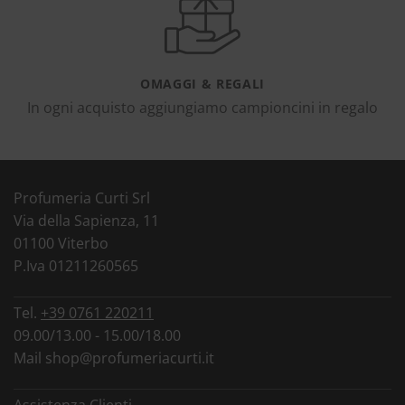
OMAGGI & REGALI
In ogni acquisto aggiungiamo campioncini in regalo
Profumeria Curti Srl
Via della Sapienza, 11
01100 Viterbo
P.Iva 01211260565
Tel.
+39 0761 220211
09.00/13.00 - 15.00/18.00
Mail
shop@profumeriacurti.it
Assistenza Clienti